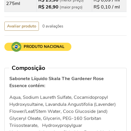
R$ 23,90
R$ 0,09 / ml
(menor preço)
275ml
R$ 26,90
R$ 0,10 / ml
(maior preço)
Avaliar produto
0 avaliações
PRODUTO NACIONAL
Composição
Sabonete Líquido Skala The Gardener Rose
Essence contém:
Aqua, Sodium Laureth Sulfate, Cocamidopropyl
Hydroxysultaine, Lavandula Angustifolia (Lavender)
Flower/Leaf/Stem Water, Coco Glucoside (and)
Glyceryl Oleate, Glycerin, PEG-160 Sorbitan
Triisostearate, Hydroxypropylguar