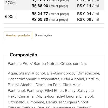
R$ 16,79
R$ 0,06 / ml
(menor preço)
270ml
R$ 38,00
R$ 0,14 / ml
(maior preço)
R$ 24,77
R$ 0,04 / ml
(menor preço)
600ml
R$ 55,80
R$ 0,09 / ml
(maior preço)
Avaliar produto
0 avaliações
Composição
Pantene Pro-V Bambu Nutre e Cresce contém:
Aqua, Stearyl Alcohol, Bis-Aminopropyl Dimethicone,
Behentrimonium Methosulfate, Cetyl Alcohol, Parfum,
Benzyl Alcohol, Disodium Edta, Citric Acid,
Panthenol, Panthenyl Ethyl Ether, Benzyl Salicylate,
Hexyl Cinnamal, Alpha-Isomethyl Ionone, Linalool,
Citronellol, Limonene, Bambusa Vulgaris Shoot