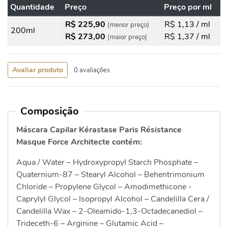
Quantidade
Preço
Preço por ml
R$ 225,90
R$ 1,13 / ml
(menor preço)
200ml
R$ 273,00
R$ 1,37 / ml
(maior preço)
Avaliar produto
0 avaliações
Composição
Máscara Capilar Kérastase Paris Résistance
Masque Force Architecte contém:
Aqua / Water – Hydroxypropyl Starch Phosphate –
Quaternium-87 – Stearyl Alcohol – Behentrimonium
Chloride – Propylene Glycol – Amodimethicone -
Caprylyl Glycol – Isopropyl Alcohol – Candelilla Cera /
Candelilla Wax – 2-Oleamido-1,3-Octadecanediol –
Trideceth-6 – Arginine – Glutamic Acid –