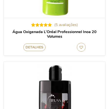
(
5
avaliações)
5
Avaliado
Água Oxigenada L’Oréal Professionnel Inoa 20
como
5.00
Volumes
de 5, com
baseado
em
DETALHES
avaliações
de clientes