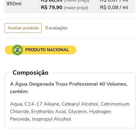
R$ 68,99
R$ 0,07 / ml
(menor preço)
950ml
R$ 79,90
R$ 0,08 / ml
(maior preço)
Avaliar produto
0 avaliações
PRODUTO NACIONAL
Composição
A Água Oxigenada Truss Professional 40 Volumes,
contém:
Aqua, C14-17 Alkane, Cetearyl Alcohol, Cetrimonium
Chloride, Erythorbic Acid, Glycerin, Hydrogen
Peroxide, Isopropyl Alcohol.