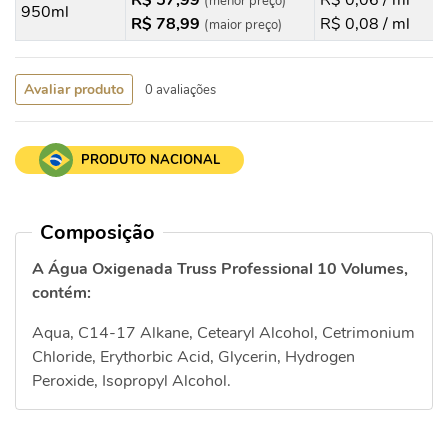
R$ 57,99
R$ 0,06 / ml
(menor preço)
950ml
R$ 78,99
R$ 0,08 / ml
(maior preço)
Avaliar produto
0 avaliações
PRODUTO NACIONAL
Composição
A Água Oxigenada Truss Professional 10 Volumes,
contém:
Aqua, C14-17 Alkane, Cetearyl Alcohol, Cetrimonium
Chloride, Erythorbic Acid, Glycerin, Hydrogen
Peroxide, Isopropyl Alcohol.