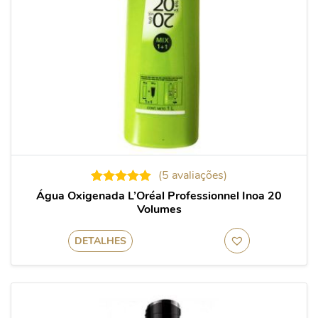
(
5
avaliações)
5
Avaliado
Água Oxigenada L’Oréal Professionnel Inoa 20
como
5.00
Volumes
de 5, com
baseado
em
DETALHES
avaliações
de clientes