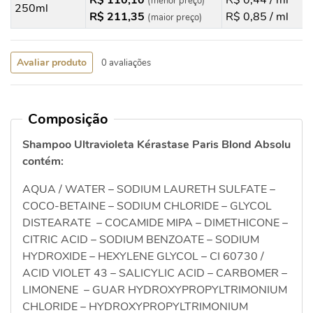
R$ 110,10
R$ 0,44 / ml
(menor preço)
250ml
R$ 211,35
R$ 0,85 / ml
(maior preço)
Avaliar produto
0 avaliações
Composição
Shampoo Ultravioleta Kérastase Paris Blond Absolu
contém:
AQUA / WATER – SODIUM LAURETH SULFATE –
COCO-BETAINE – SODIUM CHLORIDE – GLYCOL
DISTEARATE – COCAMIDE MIPA – DIMETHICONE –
CITRIC ACID – SODIUM BENZOATE – SODIUM
HYDROXIDE – HEXYLENE GLYCOL – CI 60730 /
ACID VIOLET 43 – SALICYLIC ACID – CARBOMER –
LIMONENE – GUAR HYDROXYPROPYLTRIMONIUM
CHLORIDE – HYDROXYPROPYLTRIMONIUM