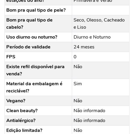
estações do ano?
Primavera e Verão
Bom pra qual tipo de pele?
Bom pra qual tipo de
Seco, Oleoso, Cacheado
cabelo?
e Liso
Uso diurno ou noturno?
Diurno e Noturno
Período de validade
24 meses
FPS
0
Existe refil disponível para
Não
venda?
Material da embalagem é
Sim
reciclável?
Vegano?
Não
Clean beauty?
Não informado
Antialérgico?
Não informado
Edição limitada?
Não