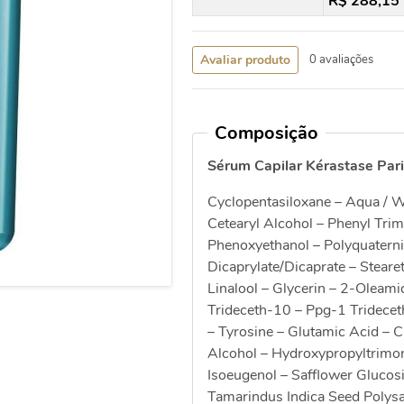
R$ 288,15
Avaliar produto
0 avaliações
Composição
Sérum Capilar Kérastase Par
Cyclopentasiloxane – Aqua / W
Cetearyl Alcohol – Phenyl Tri
Phenoxyethanol – Polyquaterni
Dicaprylate/Dicaprate – Steare
Linalool – Glycerin – 2-Oleami
Trideceth-10 – Ppg-1 Trideceth
– Tyrosine – Glutamic Acid – C
Alcohol – Hydroxypropyltrimo
Isoeugenol – Safflower Glucos
Tamarindus Indica Seed Polysa