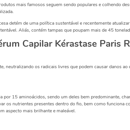
 produtos mais famosos seguem sendo populares e colhendo des
lizada.
ancesa detém de uma política sustentável e recentemente atuali
ustentável. Aliás, contém tampas que poupam mais de 45 tonelada
Sérum Capilar Kérastase Paris 
, neutralizando os radicais livres que podem causar danos ao co
da por 15 aminoácidos, sendo um deles bem predominante, chama
rvar os nutrientes presentes dentro do fio, bem como funciona
 um
aspecto mais brilhante e maleável.