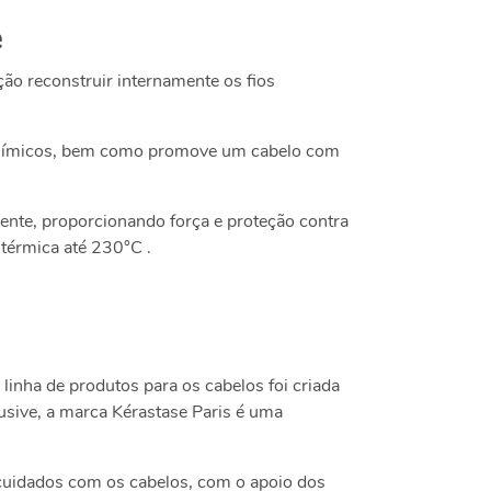
e
ção
reconstruir internamente os fios
 químicos, bem como promove um cabelo com
ente, proporcionando força e proteção contra
 térmica até 230°C .
linha de produtos para os cabelos foi criada
usive, a marca Kérastase Paris é uma
e cuidados com os cabelos, com o apoio dos