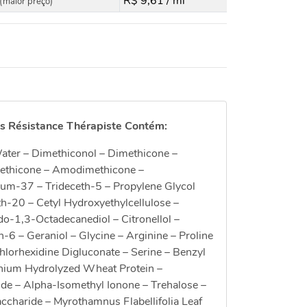
R$ 9,61 / ml
(maior preço)
is Résistance Thérapiste Contém:
ater – Dimethiconol – Dimethicone –
methicone – Amodimethicone –
um-37 – Trideceth-5 – Propylene Glycol
th-20 – Cetyl Hydroxyethylcellulose –
do-1,3-Octadecanediol – Citronellol –
-6 – Geraniol – Glycine – Arginine – Proline
hlorhexidine Digluconate – Serine – Benzyl
nium Hydrolyzed Wheat Protein –
ide – Alpha-Isomethyl Ionone – Trehalose –
ccharide – Myrothamnus Flabellifolia Leaf