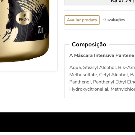
R$ 27,74
(
Avaliar produto
0 avaliações
Composição
A Máscara Intensiva Pantene
Aqua, Stearyl Alcohol, Bis-A
Methosulfate, Cetyl Alcohol, P
Panthenol, Panthenyl Ethyl Ethe
Hydroxycitronellal, Methylchlo