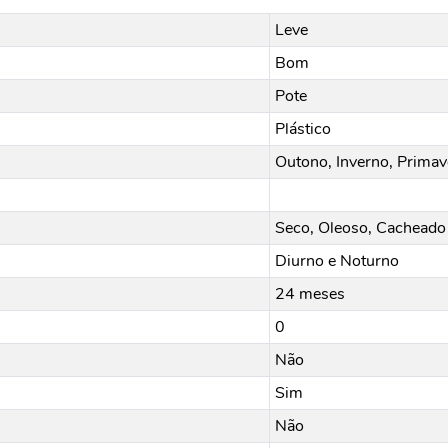
Leve
Bom
Pote
Plástico
Outono, Inverno, Primav
Seco, Oleoso, Cacheado 
Diurno e Noturno
24 meses
0
Não
Sim
Não