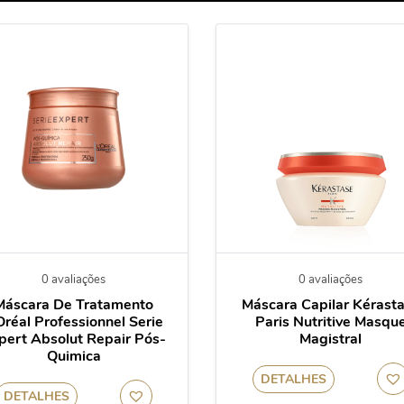
0 avaliações
0 avaliações
Máscara De Tratamento
Máscara Capilar Kérast
Oréal Professionnel Serie
Paris Nutritive Masqu
pert Absolut Repair Pós-
Magistral
Quimica
DETALHES
DETALHES