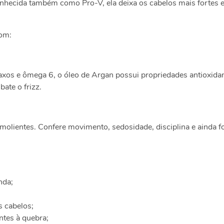
onhecida também como Pro-V, ela deixa os cabelos mais fortes 
om:
raxos e ômega 6, o óleo de Argan possui propriedades antioxidan
ate o frizz.
molientes. Confere movimento, sedosidade, disciplina e ainda 
nda;
s cabelos;
ntes à quebra;