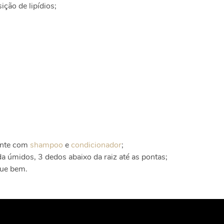
ção de lipídios;
mente com
shampoo
e
condicionador
;
da úmidos, 3 dedos abaixo da raiz até as pontas;
gue bem.