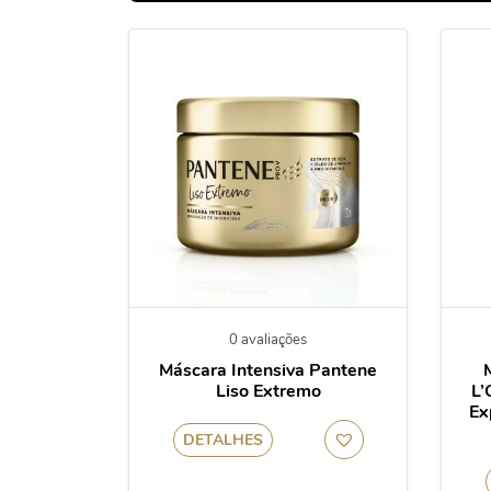
0 avaliações
Máscara Intensiva Pantene
Liso Extremo
L’
Ex
DETALHES