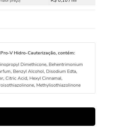
R$ 0,10 / ml
maior preço)
 Pro-V Hidro-Cauterização, contém:
minopropyl Dimethicone, Behentrimonium
arfum, Benzyl Alcohol, Disodium Edta,
r, Citric Acid, Hexyl Cinnamal,
roisothiazolinone, Methylisothiazolinone