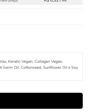
R$ 0,32 / ml
maior preço)
Wax, Keratin Vegan, Collagen Vegan,
 Germ Oil, Cottonseed, Sunflower Oil e Soy