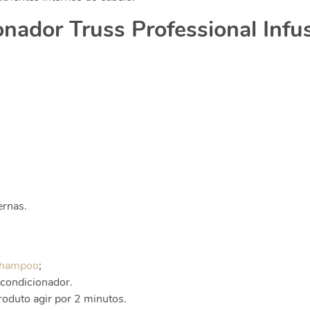
onador Truss Professional Infu
ernas.
hampoo
;
 condicionador.
roduto agir por 2 minutos.