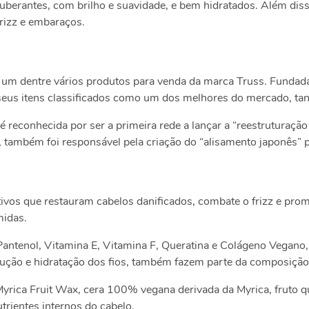
xuberantes, com brilho e suavidade, e bem hidratados. Além dis
frizz e embaraços.
é um dentre vários produtos para venda da marca Truss. Fund
seus itens classificados como um dos melhores do mercado, tan
 reconhecida por ser a primeira rede a lançar a “reestruturação 
 também foi responsável pela criação do “alisamento japonês” p
ivos que restauram cabelos danificados, combate o frizz e pro
midas.
antenol, Vitamina E, Vitamina F, Queratina e Colágeno Vegano
rução e hidratação dos fios, também fazem parte da composição
o Myrica Fruit Wax, cera 100% vegana derivada da Myrica, fruto
trientes internos do cabelo.