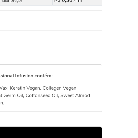
R$ 0,30 / ml
maior preço)
sional Infusion contém:
Wax, Keratin Vegan, Collagen Vegan,
t Germ Oil, Cottonseed Oil, Sweet Almod
in.