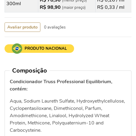
R$ 78,90
R$ 0,26 / ml
(menor preço)
300ml
R$ 98,90
R$ 0,33 / ml
(maior preço)
Avaliar produto
0 avaliações
PRODUTO NACIONAL
Composição
Condicionador Truss Professional Equilibrium,
contém:
Aqua, Sodium Laureth Sulfate, Hydroxyethylcellulose,
Cyclopentasiloxane, Dimethiconol, Parfum,
Amodimethicone, Linalool, Hydrolyzed Wheat
Protein, Methicone, Polyquaternium-10 and
Carbocysteine.