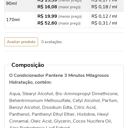
R$ 15,59
R$ 0,17 / ml
(menor preço)
90ml
R$ 16,08
R$ 0,18 / ml
(maior preço)
R$ 19,99
R$ 0,12 / ml
(menor preço)
170ml
R$ 52,60
R$ 0,31 / ml
(maior preço)
Avaliar produto
0 avaliações
Composição
O Condicionador Pantene 3 Minutos Milagrosos
Hidratação, contém:
Aqua, Stearyl Alcohol, Bis-Aminopropyl Dimethicone,
Behentrimonium Methosulfate, Cetyl Alcohol, Parfum,
Benzyl Alcohol, Disodium Edta, Citric Acid,
Panthenol, Panthenyl Ethyl Ether, Histidine, Hexyl
Cinnamal, Oleic Acid, Glycerin, Cocos Nucifera Oil,