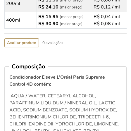
R$ 11,90
R$ 0,06 / ml
(menor preço)
200ml
R$ 24,10
R$ 0,12 / ml
(maior preço)
R$ 15,95
R$ 0,04 / ml
(menor preço)
400ml
R$ 30,90
R$ 0,08 / ml
(maior preço)
Avaliar produto
0 avaliações
Composição
Condicionador Elseve L’Oréal Paris Supreme
Control 4D contém:
AQUA / WATER, CETEARYL ALCOHOL,
PARAFFINUM LIQUIDUM / MINERAL OIL, LACTIC
ACID, SODIUM BENZOATE, SODIUM HYDROXIDE,
BEHENTRIMONIUM CHLORIDE, TRIDECETH-6,
CHLORHEXIDINE DIHYDROCHLORIDE, LIMONENE,