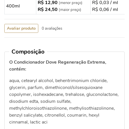
R$ 12,90
R$ 0,03 / ml
(menor preço)
400ml
R$ 24,50
R$ 0,06 / ml
(maior preço)
Avaliar produto
0 avaliações
Composição
O Condicionador Dove Regeneração Extrema,
contém:
aqua, cetearyl alcohol, behentrimonium chloride,
glycerin, parfum, dimethiconol/silsesquioxane
copolymer, isohexadecane, trehalose, gluconolactone,
disodium edta, sodium sulfate,
methylchloroisothiazolinone, methylisothiazolinone,
benzyl salicylate, citronellol, coumarin, hexyl
cinnamal, lactic aci