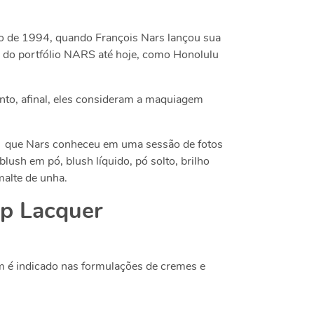
o de 1994, quando François Nars lançou sua
e do portfólio NARS até hoje, como Honolulu
o, afinal, eles consideram a maquiagem
n, que Nars conheceu em uma sessão de fotos
h em pó, blush líquido, pó solto, brilho
malte de unha.
ip Lacquer
im é indicado nas formulações de cremes e