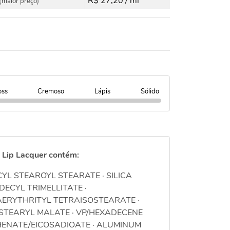
R$ 27,20 / ml
(maior preço)
oss
Cremoso
Lápis
Sólido
l Lip Lacquer contém:
YL STEAROYL STEARATE · SILICA
ODECYL TRIMELLITATE ·
AERYTHRITYL TETRAISOSTEARATE ·
OSTEARYL MALATE · VP/HEXADECENE
HENATE/EICOSADIOATE · ALUMINUM