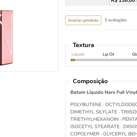
R$ 136,00
Avaliar produto
0 avaliações
Textura
Líquido
Lip Oil
Gl
Composição
Batom Líquido Nars Full Viny
POLYBUTENE · OCTYLDODEC
DIMETHYL SILYLATE · TRIIS
TRIETHYLHEXANOIN · PENT
ISOCETYL STEARATE · DIIS
COPOLYMER · GLYCERYL BE