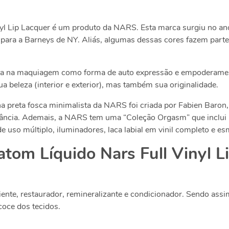
yl Lip Lacquer
é um produto da NARS. Esta marca surgiu no an
 para a Barneys de NY. Aliás, algumas dessas cores fazem part
a na maquiagem como forma de auto expressão e empoderament
 beleza (interior e exterior), mas também sua originalidade.
a preta fosca minimalista da NARS foi criada por Fabien Baro
ia. Ademais, a NARS tem uma “Coleção Orgasm” que inclui blus
de uso múltiplo, iluminadores, laca labial em vinil completo e es
atom Líquido Nars Full Vinyl L
iente, restaurador, remineralizante e condicionador. Sendo ass
coce dos tecidos.