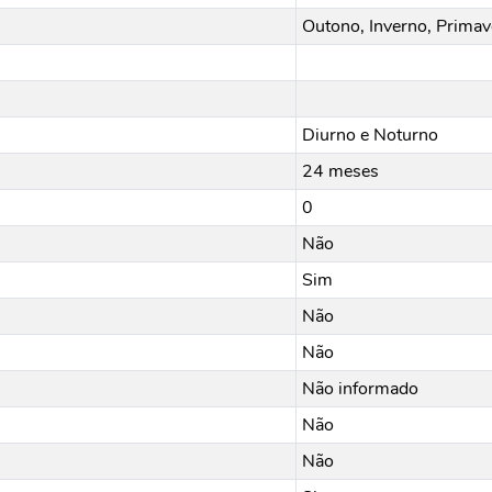
Outono, Inverno, Primav
Diurno e Noturno
24 meses
0
Não
Sim
Não
Não
Não informado
Não
Não