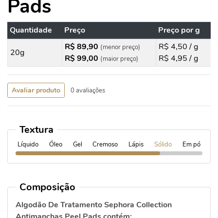
Pads
Quantidade
Preço
Preço por g
R$ 89,90
R$ 4,50 / g
(menor preço)
20g
R$ 99,00
R$ 4,95 / g
(maior preço)
Avaliar produto
0 avaliações
Textura
Líquido
Óleo
Gel
Cremoso
Lápis
Sólido
Em pó
Composição
Algodão De Tratamento Sephora Collection
Antimanchas Peel Pads contém: