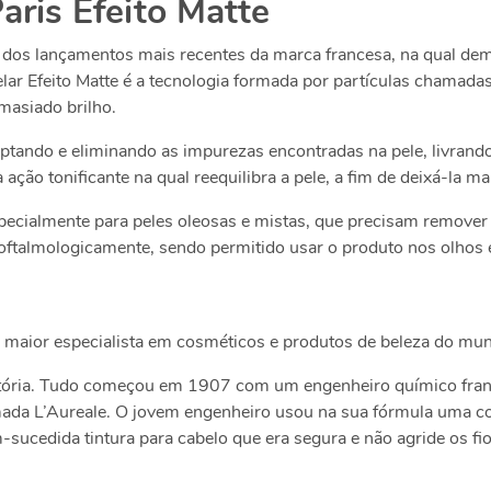
aris Efeito Matte
 dos lançamentos mais recentes da marca francesa, na qual dem
lar Efeito Matte é a tecnologia formada por partículas chamad
masiado brilho.
ndo e eliminando as impurezas encontradas na pele, livrando o
ção tonificante na qual reequilibra a pele, a fim de deixá-la m
pecialmente para peles oleosas e mistas, que precisam remover o
oftalmologicamente, sendo permitido usar o produto nos olhos
a maior especialista em cosméticos e produtos de beleza do mu
stória. Tudo começou em 1907 com um engenheiro químico fran
amada L’Aureale. O jovem engenheiro usou na sua fórmula uma 
ucedida tintura para cabelo que era segura e não agride os fi