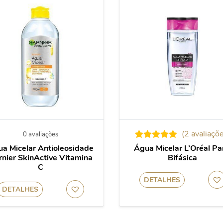
(
2
avaliaçõe
0 avaliações
2
Avaliado
a Micelar Antioleosidade
Água Micelar L’Oréal Pa
como
5.00
rnier SkinActive Vitamina
Bifásica
de 5, com
C
baseado
em
DETALHES
avaliações
DETALHES
de clientes