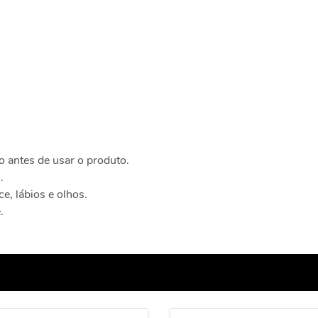
to antes de usar o produto.
.
e, lábios e olhos.
e.