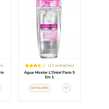
s)
(
13
avaliações)
Avaliado
14
ris
Água Micelar L’Oréal Paris 5
como
Em 1
3.50
de
5, com
baseado
DETALHES
em
avaliações
de
clientes