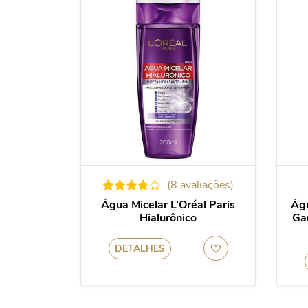
(
8
avaliações)
11
Avaliado
Água Micelar L’Oréal Paris
Águ
como
Hialurônico
Ga
3.73
de
5, com
baseado
DETALHES
em
avaliações
de
clientes