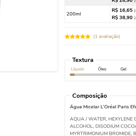
R$ 28,90
(
R$ 16,65
(
200ml
R$ 38,90
(
(
1
avaliação)
Avaliado
1
como
5.00
de 5, com
baseado
Textura
em
avaliação
Líquido
Óleo
Gel
de cliente
Composição
Água Micelar L’Oréal Paris Ef
AQUA / WATER,
HEXYLENE G
ALCOHOL,
DISODIUM COCO
MYRTRIMONIUM
BROMIDE, 