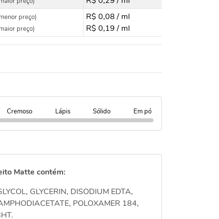
R$ 0,29 / ml
maior preço)
R$ 0,08 / ml
menor preço)
R$ 0,19 / ml
maior preço)
Cremoso
Lápis
Sólido
Em pó
eito Matte contém:
LYCOL, GLYCERIN,
DISODIUM EDTA,
AMPHODIACETATE,
POLOXAMER 184,
BHT.